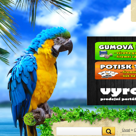
»
Úvod
C