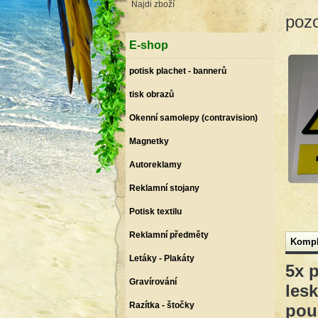
Najdi zboží
pozo
E-shop
potisk plachet - bannerů
tisk obrazů
Okenní samolepy (contravision)
Magnetky
Autoreklamy
Reklamní stojany
Potisk textilu
Reklamní předměty
Kompl
Letáky - Plakáty
5x 
Gravírování
les
Razítka - štočky
použ