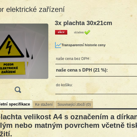
r elektrické zařízení
3x plachta 30x21cm
akce
skladem
Transparentní historie ceny
naše cena bez DPH :
naše cena s DPH (21 %):
do košíku:
etní specifikace
Ke stažení
Související zboží (0)
plachta velikost A4 s označením a dírka
klým nebo matným povrchem včetně tis
ití.