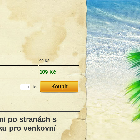
90 Kč
109 Kč
ks
mi po stranách s
ku pro venkovní