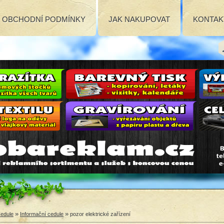
OBCHODNÍ PODMÍNKY
JAK NAKUPOVAT
KONTAK
»
»
edule
Informační cedule
pozor elektrické zařízení