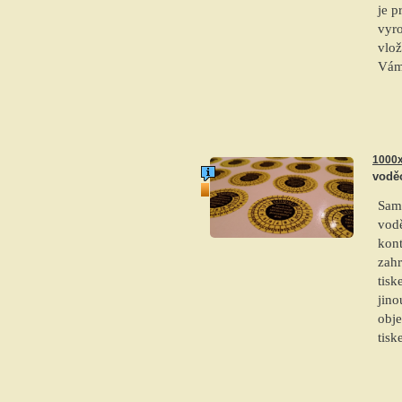
je p
vyro
vlož
Vám
1000x
voděo
top produkt
Sam
vodě
kon
zah
tis
jino
obje
tis