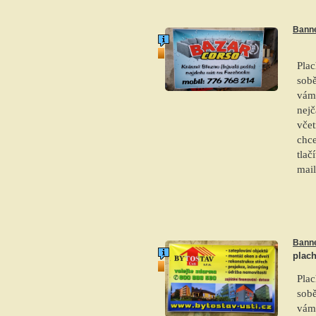
Bann
top produkt
Plac
sobě
vám
nej
včet
chce
tlač
mai
Bann
plach
top produkt
Plac
sobě
vám