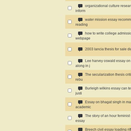
organizational culture resea
inform
water mission essay recom
reading
how to write college admiss
webpage
2003 lancia thesis for sale di
Lee harvey oswald essay on
along in j
The secularization thesis cri
rebu
Burleigh wilkins essay can t
justi
Essay on bhagat singh in ma
academic
The story of an hour feminist 
essay
Breech civil essay loading rif