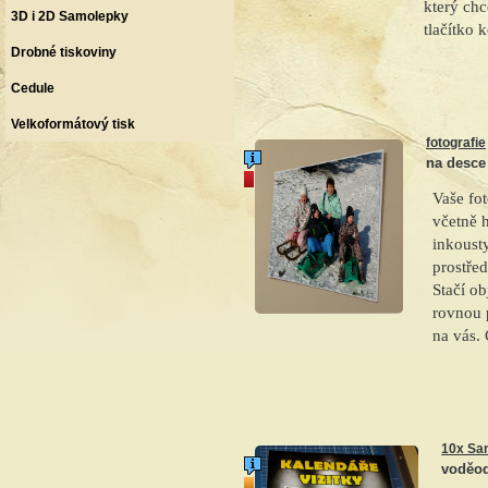
který chc
3D i 2D Samolepky
tlačítko k
Drobné tiskoviny
Cedule
Velkoformátový tisk
fotografie
na desce
akce
Vaše fo
včetně 
inkousty
prostřed
Stačí ob
rovnou 
na vás.
10x Sa
voděod
top produkt