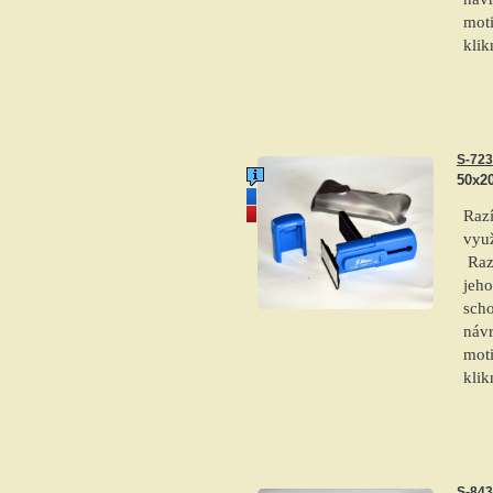
moti
klik
S-723
50x2
novinka
akce
Raz
využ
Razí
jeho
scho
návr
moti
klik
S-843