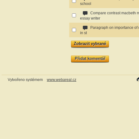
school
Compare contrast macbeth m
essay writer
Paragraph on importance of 
in st
Přidat komentář
Vytvořeno systémem
www.webareal.cz