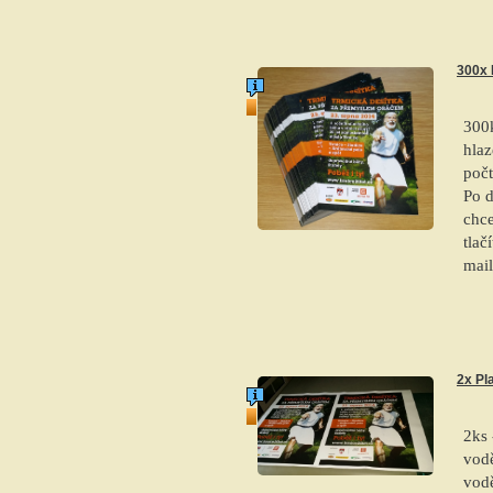
300x 
top produkt
300k
hlaz
počt
Po d
chce
tlač
mail
2x Pl
top produkt
2ks 
vodě
vodě