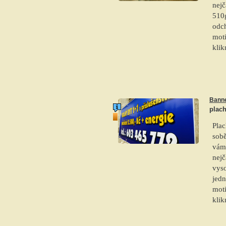
nej
510g
odc
moti
klik
Bann
plach
top produkt
Plac
sobě
vám
nej
vyso
jedn
moti
klik