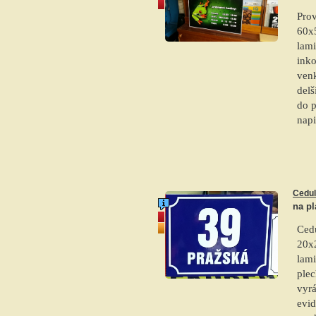
akce
Pro
60x5
lami
inko
venk
delš
do p
napi
Cedul
na pl
akce
top produkt
Cedu
20x2
lami
plec
vyrá
evid