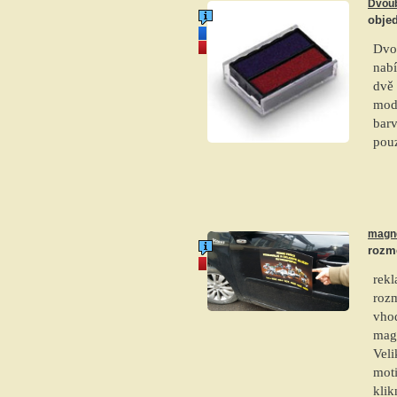
Dvoub
objed
novinka
akce
Dvou
nabí
dvě 
modr
barv
pou
magne
rozm
akce
rekl
roz
vho
magn
Veli
moti
klik