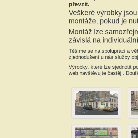
převzít.
Veškeré výrobky jso
montáže, pokud je nu
Montáž lze samozřejm
závislá na individuální
Těšíme se na spolupráci a vě
zjednodušení u nás služby ob
Výrobky, které lze sjednotit 
web navštěvujte častěji. Douf