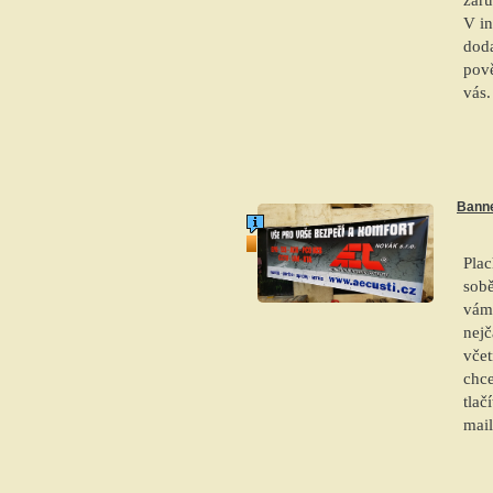
V in
doda
pově
vás.
Bann
top produkt
Plac
sobě
vám
nej
včet
chce
tlač
mai