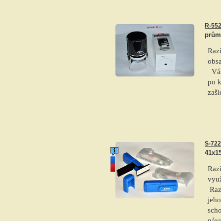
R-55
prům
Raz
obsa
Váš 
po k
zaš
S-722
41x1
novinka
akce
Raz
využ
Razí
jeho
scho
návr