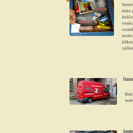
Samol
tisku
letáč
venko
rozm
motiv
klikn
zašle
řezan
Rekl
indi
Soubo