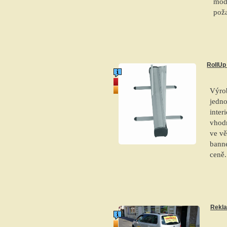
modr
poža
RollU
akce
top produkt
Výrob
jedn
inter
vhodn
ve vě
banne
ceně
Rekla
top produkt