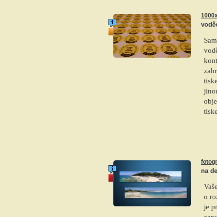
1000x
voděo
top produkt
Sam
vodě
kon
zah
tis
jino
obje
tis
fotogr
na d
akce
Vaše
o r
je p
zaru