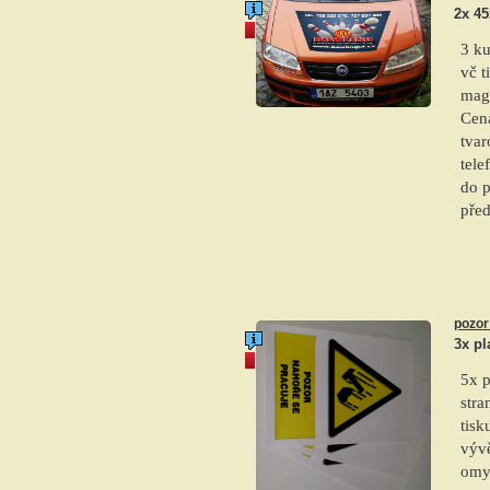
2x 45
akce
3 k
vč t
mag
Cena
tvar
tele
do p
před
pozor
3x p
akce
5x p
str
tisk
vývě
omy