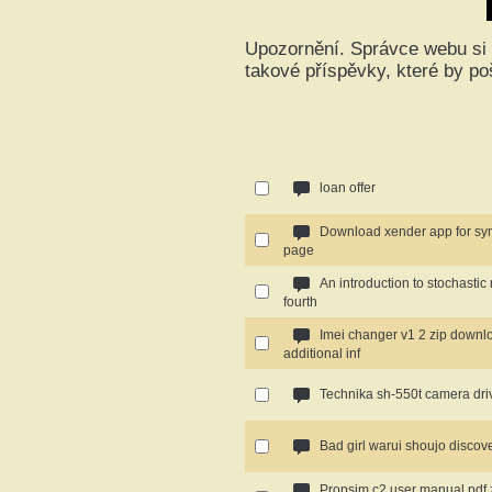
Upozornění. Správce webu si 
takové příspěvky, které by p
loan offer
Download xender app for sy
page
An introduction to stochasti
fourth
Imei changer v1 2 zip downl
additional inf
Technika sh-550t camera drive
Bad girl warui shoujo discove
Propsim c2 user manual pdf 