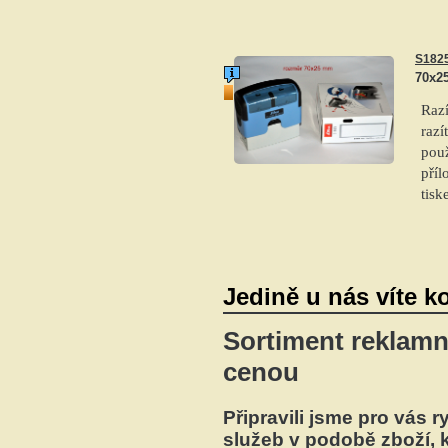
S182
70x2
top produkt
Raz
razí
použ
příl
tis
Jedině u nás víte ko
Sortiment reklamn
cenou
Připravili jsme pro vás
služeb v podobě zboží, 