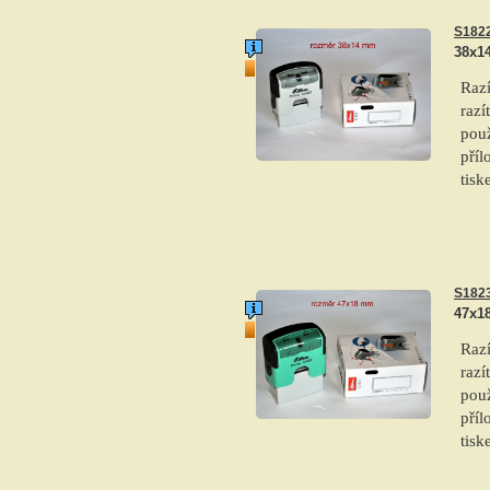
S182
38x1
top produkt
Raz
razí
použ
příl
tis
S182
47x1
top produkt
Raz
razí
použ
příl
tis