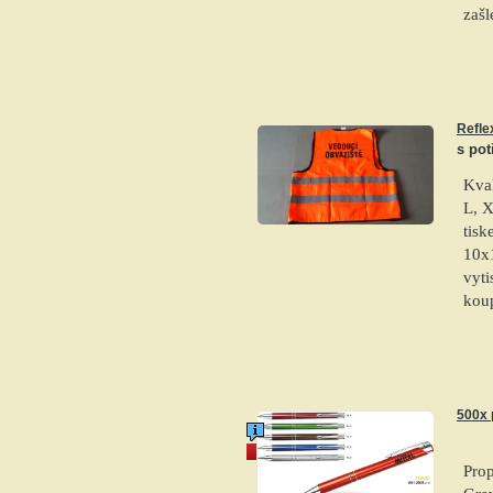
zaš
Refle
s po
Kval
L, X
tisk
10x1
vyti
kou
500x 
akce
Prop