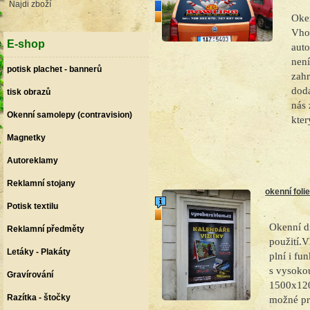
Najdi zboží
novinka
top produkt
Oken
Vho
E-shop
auto
nen
potisk plachet - bannerů
zah
doda
tisk obrazů
nás 
Okenní samolepy (contravision)
kter
Magnetky
Autoreklamy
Reklamní stojany
okenní foli
Potisk textilu
top produkt
Okenní d
Reklamní předměty
použití.
Letáky - Plakáty
plní i fu
s vysokou
Gravírování
1500x120
Razítka - štočky
možné pr