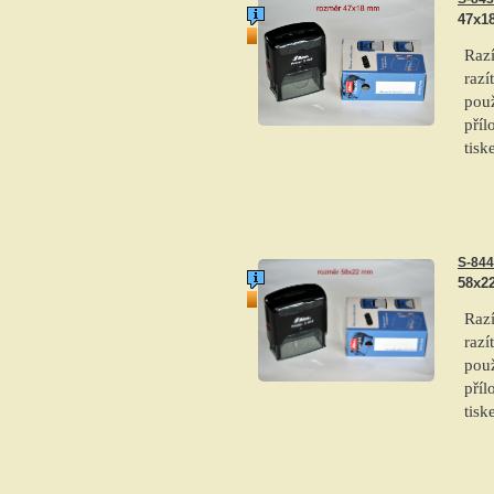
47x1
top produkt
Raz
razí
použ
příl
tis
S-844
58x2
top produkt
Raz
razí
použ
příl
tis