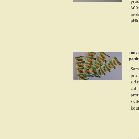
pros
300x
moti
příl
100x 
papír
Samo
pro 
s da
zahr
prou
vyti
kou