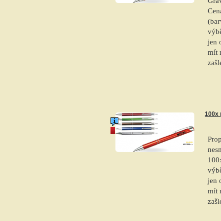
Grav
Cen
(bar
výbě
jen 
mít 
zašl
100x 
akce
Prop
nesm
100x
výbě
jen 
mít 
zašl