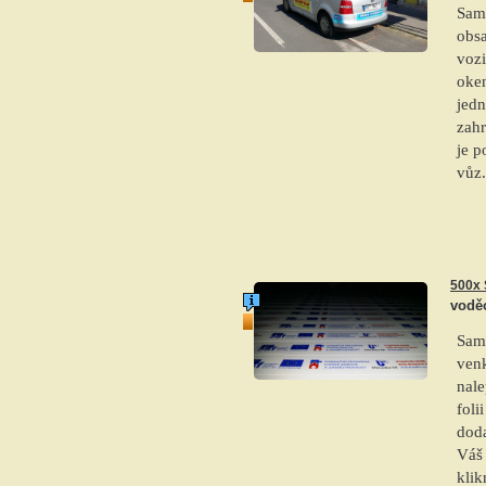
Sam
obsa
voz
oke
jedn
zahr
je p
vůz.
500x
voděo
top produkt
Samo
venk
nale
fol
doda
Váš 
klik