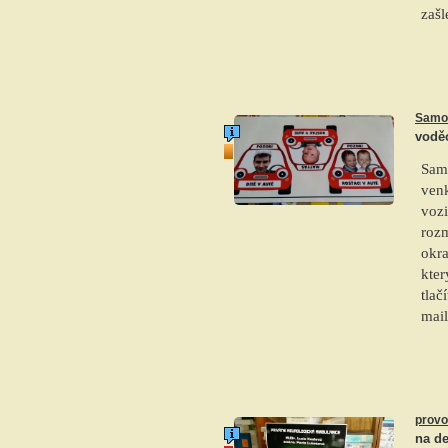
zaš
Samol
vodě
top produkt
Samo
venk
vozi
roz
okra
kter
tlač
mai
provo
na d