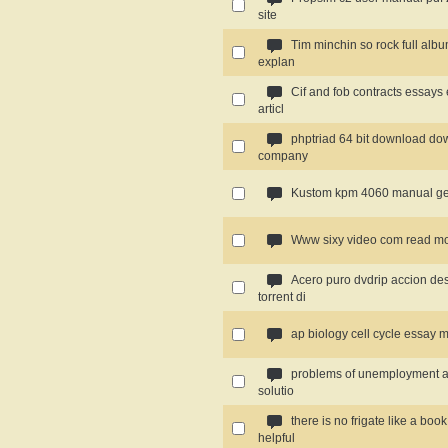
site
Tim minchin so rock full albu
explan
Cif and fob contracts essays
articl
phptriad 64 bit download d
company
Kustom kpm 4060 manual ge
Www sixy video com read m
Acero puro dvdrip accion de
torrent di
ap biology cell cycle essay m
problems of unemployment a
solutio
there is no frigate like a boo
helpful